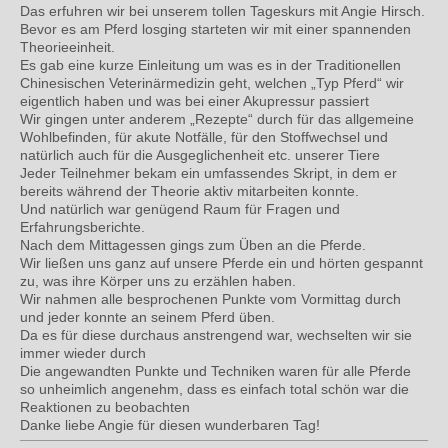
Das erfuhren wir bei unserem tollen Tageskurs mit Angie Hirsch.
Bevor es am Pferd losging starteten wir mit einer spannenden
Theorieeinheit.
Es gab eine kurze Einleitung um was es in der Traditionellen
Chinesischen Veterinärmedizin geht, welchen „Typ Pferd“ wir
eigentlich haben und was bei einer Akupressur passiert
Wir gingen unter anderem „Rezepte“ durch für das allgemeine
Wohlbefinden, für akute Notfälle, für den Stoffwechsel und
natürlich auch für die Ausgeglichenheit etc. unserer Tiere
Jeder Teilnehmer bekam ein umfassendes Skript, in dem er
bereits während der Theorie aktiv mitarbeiten konnte.
Und natürlich war genügend Raum für Fragen und
Erfahrungsberichte.
Nach dem Mittagessen gings zum Üben an die Pferde.
Wir ließen uns ganz auf unsere Pferde ein und hörten gespannt
zu, was ihre Körper uns zu erzählen haben.
Wir nahmen alle besprochenen Punkte vom Vormittag durch
und jeder konnte an seinem Pferd üben.
Da es für diese durchaus anstrengend war, wechselten wir sie
immer wieder durch
Die angewandten Punkte und Techniken waren für alle Pferde
so unheimlich angenehm, dass es einfach total schön war die
Reaktionen zu beobachten
Danke liebe Angie für diesen wunderbaren Tag!