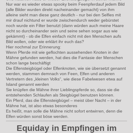
Nur war es wieder etwas spooky beim Feenpferd
auf jedem Bild
(alle Bilder wurden direkt nacheinander gemacht) von ihm
alleine sieht man diese ganz deutlich - nur bei den Selfies mit
mir drauf nichtund er wurde zwischendurch weder gebürstet
noch wurde ein Filter benutzt (dann würden auch meine Haare
nicht so durcheinander sein und seine sehen sogar aus wie
gekämmt) - ob die Elfen einfach nicht mit den Menschen aufs
Bild wollen, oder wie erklärt ihr euch das?
Hier nochmal zur Erinnerung:
Wenn Pferde mit wie geflochten aussehenden Knoten in der
Mähne gefunden werden, hat dies die Fantasie der Menschen
schon lange beschäftigt
Die Elfensteigbügel oder Elfenknoten, wie sie übersetzt genannt
werden, stammen demnach von Feen, Elfen und anderen
Vertretern des „kleinen Volks“, wie diese Fabelwesen etwa auf
Island genannt werden
Sie knüpfen die Mähne ihrer Lieblingspferde so, dass sie die
entstehenden Schlaufen als Steigbügel benutzen können.
Ein Pferd, das die Elfensteigbügel – meist über Nacht – in der
Mähne hat, ist also etwas besonderes
Es heißt, man solle die Mähne nicht sofort entwirren, denn die
Elfen würden sonst böse werden.
Equiday in Empfingen im