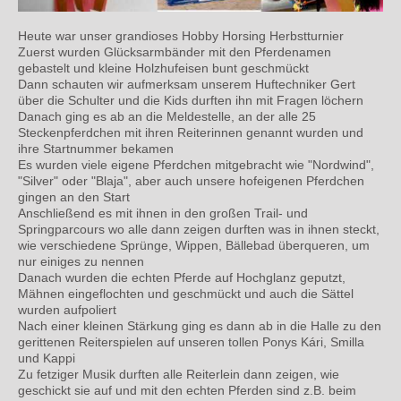
Heute war unser grandioses Hobby Horsing Herbstturnier
Zuerst wurden Glücksarmbänder mit den Pferdenamen
gebastelt und kleine Holzhufeisen bunt geschmückt
Dann schauten wir aufmerksam unserem Huftechniker Gert
über die Schulter und die Kids durften ihn mit Fragen löchern
Danach ging es ab an die Meldestelle, an der alle 25
Steckenpferdchen mit ihren Reiterinnen genannt wurden und
ihre Startnummer bekamen
Es wurden viele eigene Pferdchen mitgebracht wie "Nordwind",
"Silver" oder "Blaja", aber auch unsere hofeigenen Pferdchen
gingen an den Start
Anschließend es mit ihnen in den großen Trail- und
Springparcours wo alle dann zeigen durften was in ihnen steckt,
wie verschiedene Sprünge, Wippen, Bällebad überqueren, um
nur einiges zu nennen
Danach wurden die echten Pferde auf Hochglanz geputzt,
Mähnen eingeflochten und geschmückt und auch die Sättel
wurden aufpoliert
Nach einer kleinen Stärkung ging es dann ab in die Halle zu den
gerittenen Reiterspielen auf unseren tollen Ponys Kári, Smilla
und Kappi
Zu fetziger Musik durften alle Reiterlein dann zeigen, wie
geschickt sie auf und mit den echten Pferden sind z.B. beim