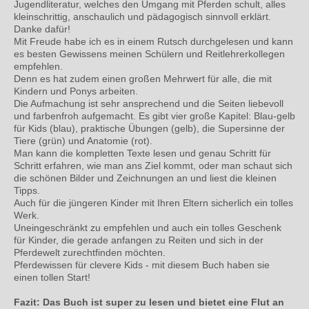
Jugendliteratur, welches den Umgang mit Pferden schult, alles
kleinschrittig, anschaulich und pädagogisch sinnvoll erklärt.
Danke dafür!
Mit Freude habe ich es in einem Rutsch durchgelesen und kann
es besten Gewissens meinen Schülern und Reitlehrerkollegen
empfehlen.
Denn es hat zudem einen großen Mehrwert für alle, die mit
Kindern und Ponys arbeiten.
Die Aufmachung ist sehr ansprechend und die Seiten liebevoll
und farbenfroh aufgemacht. Es gibt vier große Kapitel: Blau-gelb
für Kids (blau), praktische Übungen (gelb), die Supersinne der
Tiere (grün) und Anatomie (rot).
Man kann die kompletten Texte lesen und genau Schritt für
Schritt erfahren, wie man ans Ziel kommt, oder man schaut sich
die schönen Bilder und Zeichnungen an und liest die kleinen
Tipps.
Auch für die jüngeren Kinder mit Ihren Eltern sicherlich ein tolles
Werk.
Uneingeschränkt zu empfehlen und auch ein tolles Geschenk
für Kinder, die gerade anfangen zu Reiten und sich in der
Pferdewelt zurechtfinden möchten.
Pferdewissen für clevere Kids - mit diesem Buch haben sie
einen tollen Start!
Fazit: Das Buch ist super zu lesen und bietet eine Flut an