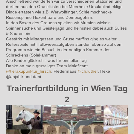
Anschließend wanderten wir zu verschiedenen Stationen und
durften aus den Gruselkisten bei Meerhexe Ursula
blind eklige
Dinge ertasten wie z.B. Werwolffinger, Schleimschnecke
Riesenspinne Hexenhaare und Zombiegehirn.
In den Boxen des Grauens spielten wir Mumien wickeln
Spinnensuche und Geisterjagd und heimsten dabei auch Süßes
& Saures ein
.
Gestärkt mit Mittagessen und Gruselmuffins ging es weiter...
Reiterspiele mit Halloweenaufgaben standen ebenso auf dem
Programm
wie ein Besuch in der nebligen Kammer des
Schreckens (Solekammer)
Alle Kinder glücklich - was für ein toller Tag
Danke an mein gruseliges Team Maleficant
@tierakupunktur_hirsch
, Fledermaus
@ch.luther
, Hexe
@anjabtr und dani
Trainerfortbildung in Wien Tag
2